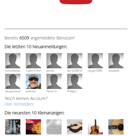
Bereits
6509
angemeldete Benutzer!
Die letzten 10 Neuanmeldungen:
Schrattbauer
Taylor514ce
gemlo
abrTjQWSSXuVznPolE
rprgwYZARUTZQyCWESpD
visualkit6
bargainsandmore
askhobo
Parlor-0
Philipp-J
Noch keinen Account?
Hier Anmelden!
Die neuesten 10 Kleinanzeigen: