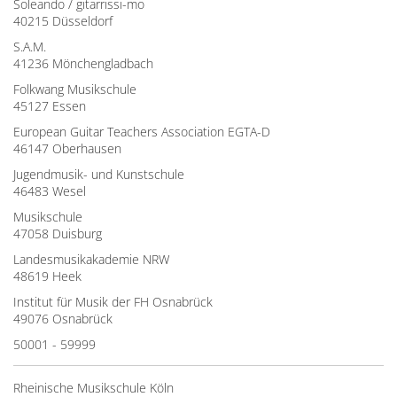
Soleando / gitarrissi-mo
40215 Düsseldorf
S.A.M.
41236 Mönchengladbach
Folkwang Musikschule
45127 Essen
European Guitar Teachers Association EGTA-D
46147 Oberhausen
Jugendmusik- und Kunstschule
46483 Wesel
Musikschule
47058 Duisburg
Landesmusikakademie NRW
48619 Heek
Institut für Musik der FH Osnabrück
49076 Osnabrück
50001 - 59999
Rheinische Musikschule Köln