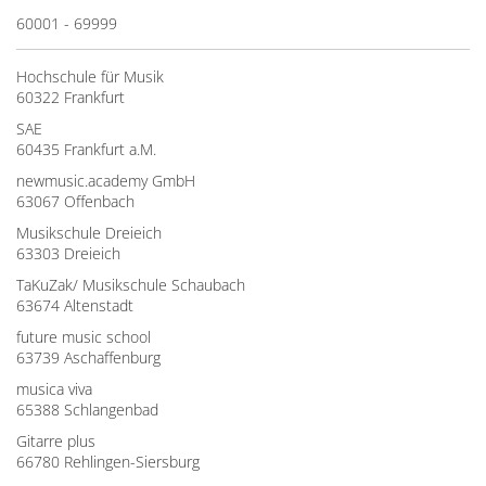
60001 - 69999
Hochschule für Musik
60322 Frankfurt
SAE
60435 Frankfurt a.M.
newmusic.academy GmbH
63067 Offenbach
Musikschule Dreieich
63303 Dreieich
TaKuZak/ Musikschule Schaubach
63674 Altenstadt
future music school
63739 Aschaffenburg
musica viva
65388 Schlangenbad
Gitarre plus
66780 Rehlingen-Siersburg