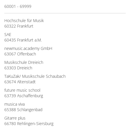
60001 - 69999
Hochschule für Musik
60322 Frankfurt
SAE
60435 Frankfurt a.M.
newmusic.academy GmbH
63067 Offenbach
Musikschule Dreieich
63303 Dreieich
TaKuZak/ Musikschule Schaubach
63674 Altenstadt
future music school
63739 Aschaffenburg
musica viva
65388 Schlangenbad
Gitarre plus
66780 Rehlingen-Siersburg