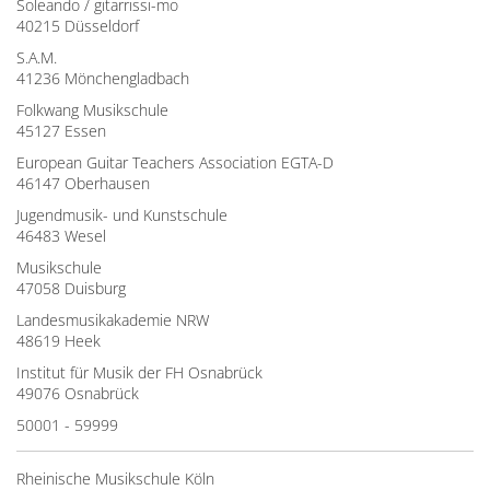
Soleando / gitarrissi-mo
40215 Düsseldorf
S.A.M.
41236 Mönchengladbach
Folkwang Musikschule
45127 Essen
European Guitar Teachers Association EGTA-D
46147 Oberhausen
Jugendmusik- und Kunstschule
46483 Wesel
Musikschule
47058 Duisburg
Landesmusikakademie NRW
48619 Heek
Institut für Musik der FH Osnabrück
49076 Osnabrück
50001 - 59999
Rheinische Musikschule Köln