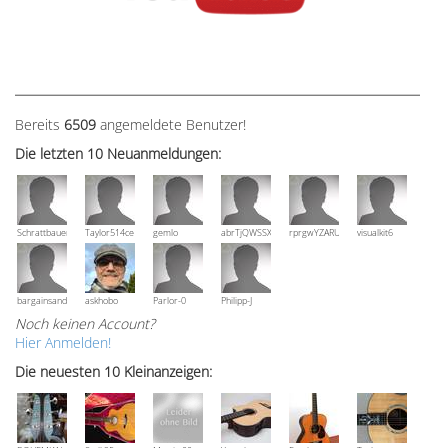
Bereits
6509
angemeldete Benutzer!
Die letzten 10 Neuanmeldungen:
Schrattbauer
Taylor514ce
gemlo
abrTjQWSSXuVznPolE
rprgwYZARUTZQyCWESpD
visualkit6
bargainsandmore
askhobo
Parlor-0
Philipp-J
Noch keinen Account?
Hier Anmelden!
Die neuesten 10 Kleinanzeigen: