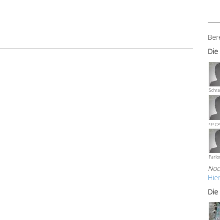
Ber
Die
Schra
rprg
Parlo
Noc
Hie
Die