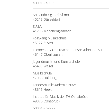
40001 - 49999
Soleando / gitarrissi-mo
40215 Düsseldorf
S.A.M.
41236 Mönchengladbach
Folkwang Musikschule
45127 Essen
European Guitar Teachers Association EGTA-D
46147 Oberhausen
Jugendmusik- und Kunstschule
46483 Wesel
Musikschule
47058 Duisburg
Landesmusikakademie NRW
48619 Heek
Institut für Musik der FH Osnabrück
49076 Osnabrück
50001 - 59999