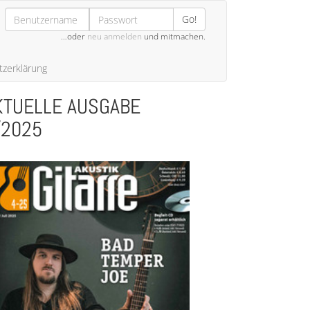
Go!
…oder
neu anmelden
und mitmachen.
zerklärung
KTUELLE AUSGABE
/2025