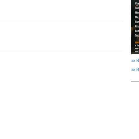
»» B
»» 