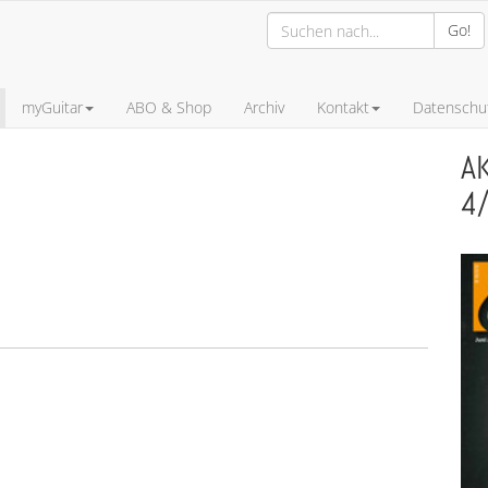
Go!
myGuitar
ABO & Shop
Archiv
Kontakt
Datenschut
A
4