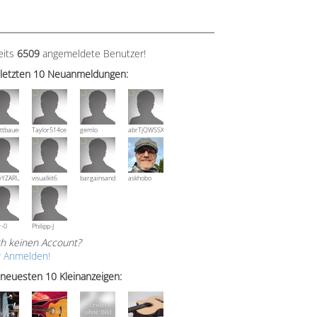
eits
6509
angemeldete Benutzer!
 letzten 10 Neuanmeldungen:
ttbauer
Taylor514ce
gemlo
abrTjQWSSXuVznPolE
wYZARUTZQyCWESpD
visualkit6
bargainsandmore
askhobo
r-0
Philipp-J
h keinen Account?
r Anmelden!
 neuesten 10 Kleinanzeigen: