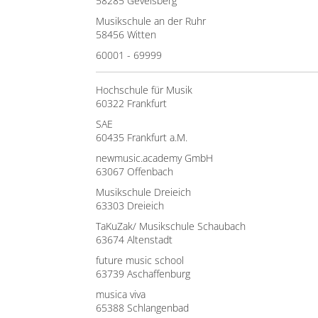
58285 Gevelsberg
Musikschule an der Ruhr
58456 Witten
60001 - 69999
Hochschule für Musik
60322 Frankfurt
SAE
60435 Frankfurt a.M.
newmusic.academy GmbH
63067 Offenbach
Musikschule Dreieich
63303 Dreieich
TaKuZak/ Musikschule Schaubach
63674 Altenstadt
future music school
63739 Aschaffenburg
musica viva
65388 Schlangenbad