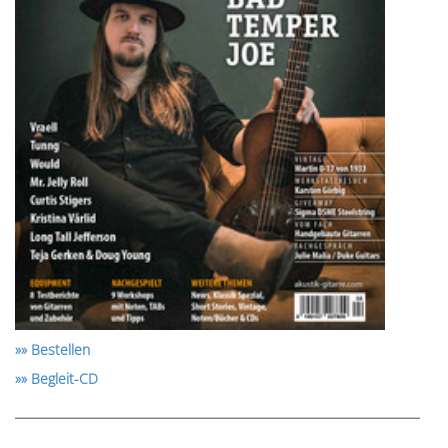
»» Bestellen
»» Begleit-CD