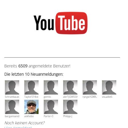
Bereits
6509
angemeldete Benutzer!
Die letzten 10 Neuanmeldungen:
Schrattbauer
Taylor514ce
gemlo
abrTjQWSSXuVznPolE
rprgwYZARUTZQyCWESpD
visualkit6
bargainsandmore
askhobo
Parlor-0
Philipp-J
Noch keinen Account?