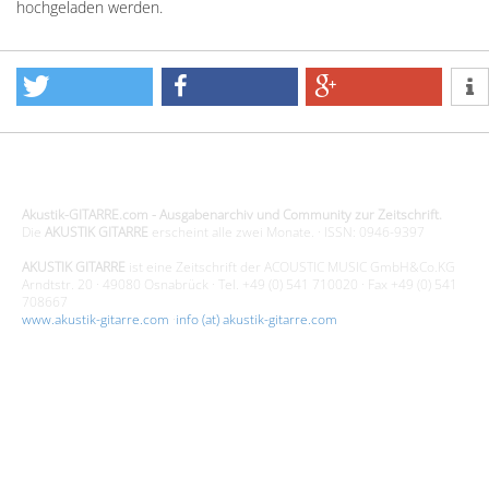
hochgeladen werden.
Design - Gestaltung - Umsetzung ©20015 MORENO media-it
Akustik-GITARRE.com - Ausgabenarchiv und Community zur Zeitschrift.
Die
AKUSTIK GITARRE
erscheint alle zwei Monate. · ISSN: 0946-9397
AKUSTIK GITARRE
ist eine Zeitschrift der ACOUSTIC MUSIC GmbH&Co.KG
Arndtstr. 20 · 49080 Osnabrück · Tel. +49 (0) 541 710020 · Fax +49 (0) 541
708667
www.akustik-gitarre.com
·
info (at) akustik-gitarre.com