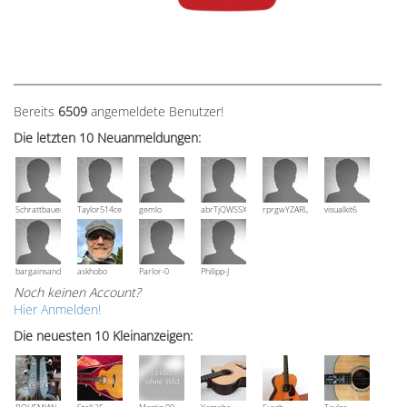
Bereits
6509
angemeldete Benutzer!
Die letzten 10 Neuanmeldungen:
Schrattbauer
Taylor514ce
gemlo
abrTjQWSSXuVznPolE
rprgwYZARUTZQyCWESpD
visualkit6
bargainsandmore
askhobo
Parlor-0
Philipp-J
Noch keinen Account?
Hier Anmelden!
Die neuesten 10 Kleinanzeigen: