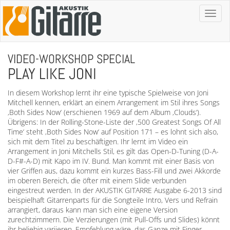
Toggl
naviga
VIDEO-WORKSHOP SPECIAL
PLAY LIKE JONI
In diesem Workshop lernt ihr eine typische Spielweise von Joni
Mitchell kennen, erklärt an einem Arrangement im Stil ihres Songs
‚Both Sides Now‘ (erschienen 1969 auf dem Album ‚Clouds‘).
Übrigens: In der Rolling-Stone-Liste der ‚500 Greatest Songs Of All
Time‘ steht ‚Both Sides Now‘ auf Position 171 – es lohnt sich also,
sich mit dem Titel zu beschäftigen. Ihr lernt im Video ein
Arrangement in Joni Mitchells Stil, es gilt das Open-D-Tuning (D-A-
D-F#-A-D) mit Kapo im IV. Bund. Man kommt mit einer Basis von
vier Griffen aus, dazu kommt ein kurzes Bass-Fill und zwei Akkorde
im oberen Bereich, die öfter mit einem Slide verbunden
eingestreut werden. In der AKUSTIK GITARRE Ausgabe 6-2013 sind
beispielhaft Gitarrenparts für die Songteile Intro, Vers und Refrain
arrangiert, daraus kann man sich eine eigene Version
zurechtzimmern. Die Verzierungen (mit Pull-Offs und Slides) könnt
ihr beliebig variieren. Empfehlung wäre, das Ganze mit Finger-