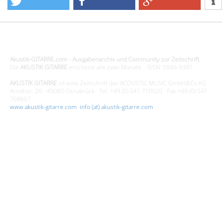
Design - Gestaltung - Umsetzung ©20015 MORENO media-it
Akustik-GITARRE.com - Ausgabenarchiv und Community zur Zeitschrift.
Die
AKUSTIK GITARRE
erscheint alle zwei Monate. · ISSN: 0946-9397
AKUSTIK GITARRE
ist eine Zeitschrift der ACOUSTIC MUSIC GmbH&Co.KG
Arndtstr. 20 · 49080 Osnabrück · Tel. +49 (0) 541 710020 · Fax +49 (0) 541
708667
www.akustik-gitarre.com
·
info (at) akustik-gitarre.com