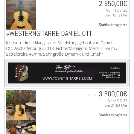
2 950,00€
Vom 10.7.'26
um 10:13 Uhr
Stahlsaitengitarre
»WESTERNGITARRE DANIEL OTT
Ich biete diese klangstarke Steelstring gebaut von Daniel
Ott, Aschaffenburg , 2018. Fichte/Mahagoni. Mensur 65cm ,
Sattelbreite 46mm. Sehr große Dynamik und ...mehr
3 600,00€
VHB.
Vom 5.7.'26
um 21:54 Uhr
Stahlsaitengitarre