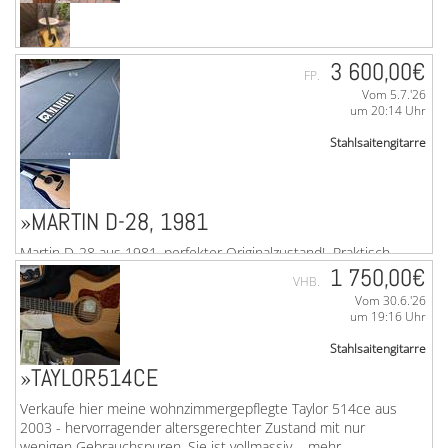
»C.F. MARTIN D-18 (2025)
3 600,00€
FP.
Vom 5.7.'26
Biete eine neue ungespielte D-18. Auch ein Klassiker kann
um 20:14 Uhr
noch weiter verbessert werden! Das bewies Martin im Jahre
2025 mit einem Update der D-18. Die ...mehr
Stahlsaitengitarre
»MARTIN D-28, 1981
Martin D-28 aus 1981, perfekter Originalzustand! Praktisch
keine wirklichen Gebrauchsspuren, alles original, blauer
1 750,00€
VHB.
Koffer ebenfalls in wohnzimmergepflegten ...mehr
Vom 30.6.'26
um 19:16 Uhr
Stahlsaitengitarre
»TAYLOR514CE
Verkaufe hier meine wohnzimmergepflegte Taylor 514ce aus
2003 - hervorragender altersgerechter Zustand mit nur
wenigen Gebrauchspuren. Sie ist vollmassiv, ...mehr