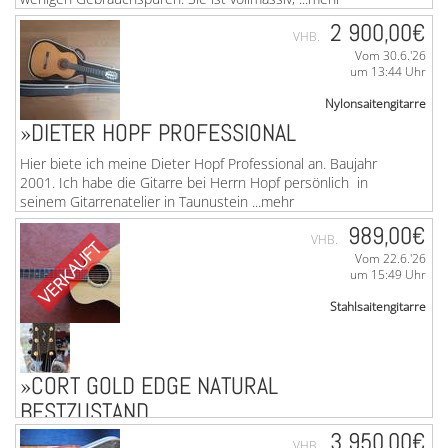
2 900,00€
VHB.
Vom 30.6.'26
um 13:44 Uhr
Nylonsaitengitarre
»DIETER HOPF PROFESSIONAL
Hier biete ich meine Dieter Hopf Professional an. Baujahr
2001. Ich habe die Gitarre bei Herrn Hopf persönlich in
seinem Gitarrenatelier in Taunustein ...mehr
989,00€
VHB.
VERKAUFT
Vom 22.6.'26
um 15:49 Uhr
Stahlsaitengitarre
»CORT GOLD EDGE NATURAL
BESTZUSTAND
3 950,00€
CORT GOLD Edge NaturalTop erhaltenMuss meine
VHB.