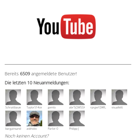
Bereits
6509
angemeldete Benutzer!
Die letzten 10 Neuanmeldungen:
Schrattbauer
Taylor514ce
gemlo
abrTjQWSSXuVznPolE
rprgwYZARUTZQyCWESpD
visualkit6
bargainsandmore
askhobo
Parlor-0
Philipp-J
Noch keinen Account?