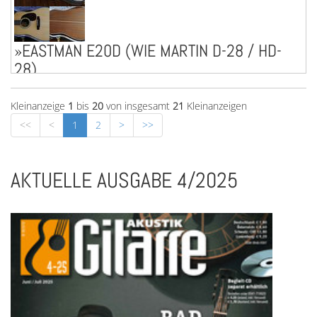
»EASTMAN E20D (WIE MARTIN D-28 / HD-
28)
Verkaufe eine nahezu ungespielte, vollmassive Eastman
E20D Dreadnought mit Adirondack Decke. Über die Qualität
Kleinanzeige
1
bis
20
von insgesamt
21
Kleinanzeigen
der Eastman-Gitarren muss man wohl ...mehr
<<
<
1
2
>
>>
AKTUELLE AUSGABE 4/2025