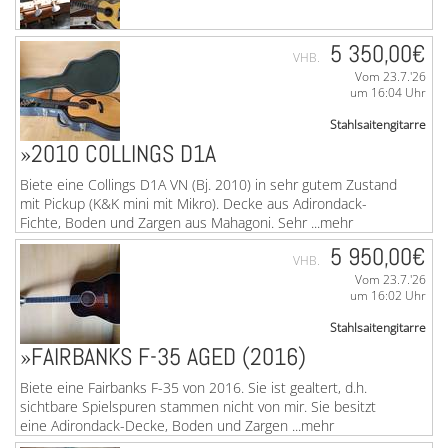
5 350,00€
VHB.
Vom 23.7.'26
um 16:04 Uhr
Stahlsaitengitarre
»VOSS-OM / AKUSTIKGITARRE
»2010 COLLINGS D1A
Alexander Voss-OM-Steelstring (mit Koffer). Diese
Biete eine Collings D1A VN (Bj. 2010) in sehr gutem Zustand
hervorragende Voss-Om ist komplett handgebaut.
mit Pickup (K&K mini mit Mikro). Decke aus Adirondack-
Vollmassiv. Baujahr 2017, handsigniert. Die Decke ist aus
Fichte, Boden und Zargen aus Mahagoni. Sehr ...mehr
...mehr
5 950,00€
VHB.
Vom 23.7.'26
um 16:02 Uhr
Stahlsaitengitarre
»FAIRBANKS F-35 AGED (2016)
Biete eine Fairbanks F-35 von 2016. Sie ist gealtert, d.h.
sichtbare Spielspuren stammen nicht von mir. Sie besitzt
eine Adirondack-Decke, Boden und Zargen ...mehr