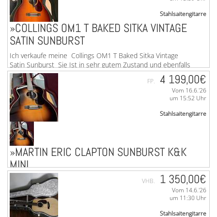
Stahlsaitengitarre
»COLLINGS OM1 T BAKED SITKA VINTAGE
SATIN SUNBURST
Ich verkaufe meine Collings OM1 T Baked Sitka Vintage
Satin Sunburst Sie Ist in sehr gutem Zustand und ebenfalls
hier bebildert zu finden. ...mehr
4 199,00€
FP.
Vom 16.6.'26
um 15:52 Uhr
Stahlsaitengitarre
»MARTIN ERIC CLAPTON SUNBURST K&K
MINI
1 350,00€
Hallo zusammen, Ich verkaufe meine sehr gepflegte Martin
VHB.
EC Sunburst inklusive K&K Mini Tonabnehmer Bei einer D42
Vom 14.6.'26
Modern Deluxe kann ich mir auch einen ...mehr
um 11:30 Uhr
Stahlsaitengitarre