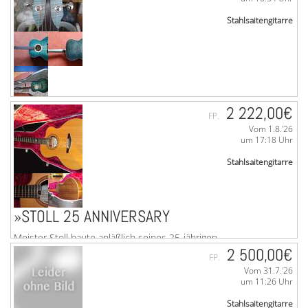
Stahlsaitengitarre
»BOHEMIAN ROZAWOOD BESTZUSTAND
2 222,00€
FP.
Vom 1.8.'26
Rozawood BOHEMIANTop erhaltenHörbeispiel auf Youtube
um 17:18 Uhr
unbedingt ansehen / anhören email: 1b1b1b@online.deDie
blau gebeizte Kombination aus Fichte und ...mehr
Stahlsaitengitarre
»STOLL 25 ANNIVERSARY
Meister Stoll baute anläßlich seines 25-jährigen
Firmenjubiläums 6 Gitarren. Eine davon ist hier zu haben.
2 500,00€
FP.
Heute würde Sie weit über 4.000,- € ...mehr
Vom 31.7.'26
um 11:26 Uhr
Stahlsaitengitarre