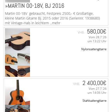
»MARTIN 00-18V, BJ 2016
Martin 00-18V gebraucht, Festpreis 2500,- € Großartige,
kleine Martin Gitarre Bj. 2015 oder 2016 (Seriennr. 1938680)
mit Vintage-Hals in leichtem ...mehr
580,00€
VHB.
Vom 28.7.'26
um 13:22 Uhr
Nylonsaitengitarre
2 400,00€
VHB.
Vom 27.7.'26
»YAMAHA NCX 900 R
um 14:06 Uhr
Stahlsaitengitarre
Vielseitig einsetzbare elektronische Yamaha NCX-900 R
(Crossover) Konzertgitarre mit Koffer. Sehr guter, nahezu
neuwertiger Zustand, minimale Spielspuren auf ...mehr