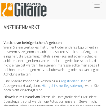
Toggl
naviga
ANZEIGENMARKT
Vorsicht vor betrügerischen Angeboten
Wenn Sie ein wertvolles Instrument oder anderes Equipment in
unserem Anzeigenmarkt anbieten, sollten Sie nicht auf Angebote
eingehen, die Bezahlung mittels eines (ausländischen) Schecks
anbieten. Betrüger benutzen vermehrt ungedeckte Schecks, die
nicht eingelöst werden. Im eigenen Interesse sollte man speziell
bei höheren Beträgen mit Vorabüberweisung oder Barzahlung bei
Abholung arbeiten.
Eine Anzeige können Sie kostenlos als
registrierter User
im
Anzeigenmarkt aufgeben.
Hier geht's zur Registrierung
, wenn Sie
noch nicht eingeloggt sind.
Hinweis zum Upload von Fotos:
Die Dateigröße darf 1 MB nicht
übersteigen, sonst werden die Fotos von unserem Server nicht
akzeptiert. Bitte Fotos reduzieren, die direkt aus dem Handy oder