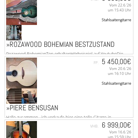
Sammlung verkleinern.Spezifikationen:Korpusform: Grand
Vom 22.6.'26
AuditoriumVollmassive BauweiseMensur: 25,3" (643 ...mehr
um 15:43 Uhr
Stahlsaitengitarre
»ROZAWOOD BOHEMIAN BESTZUSTAND
Rozawood BohemianTop erhaltenHörbeispiel auf YoutubeDie
blau gebeizte Kombination aus Fichte und Riegelahorn
5 450,00€
FP.
verleiht dieser Gitarre im ...mehr
Vom 20.6.'26
um 16:10 Uhr
Stahlsaitengitarre
»PIERE BENSUSAN
Hallo zusammen, ich verkaufe hier eine tolle Gitarre in
Mintcondition. Diese Gitarre ist leider kaum gespielt. Sollte
6 999,00€
VHB.
aber nicht länger bei mir nur im ...mehr
Vom 16.6.'26
um 15:59 Uhr