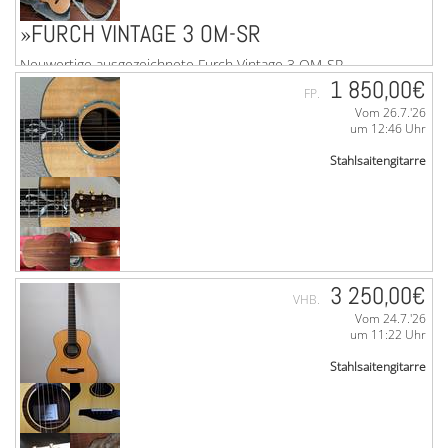
»FURCH VINTAGE 3 OM-SR
Neuwertige ausgezeichnete Furch Vintage 3 OM-SR
Steelstring, mit Furch-Koffer und eingebautem LR-Baggs-
1 850,00€
FP.
Anthem-Tonabnehmersystem. Mit Seriennummer. Decke
Vom 26.7.'26
...mehr
um 12:46 Uhr
Stahlsaitengitarre
3 250,00€
VHB.
Vom 24.7.'26
»TAYLOR GRAND AUDITORIUM XX-RS
um 11:22 Uhr
Stahlsaitengitarre
Taylor Grand Auditorium XX-RS, Baujahr 1994. Limited
Edition Nr. 159 von 250 Stück weltweit. Die Gitarre wurde
anlässlich des 20-zigsten Firmenjubiläums bei ...mehr