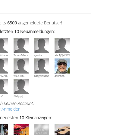
eits
6509
angemeldete Benutzer!
 letzten 10 Neuanmeldungen:
ttbauer
Taylor514ce
gemlo
abrTjQWSSXuVznPolE
wYZARUTZQyCWESpD
visualkit6
bargainsandmore
askhobo
r-0
Philipp-J
h keinen Account?
r Anmelden!
 neuesten 10 Kleinanzeigen: