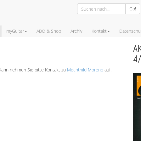
Go!
myGuitar
ABO & Shop
Archiv
Kontakt
Datenschut
A
4
? Dann nehmen Sie bitte Kontakt zu
Mechthild Moreno
auf.