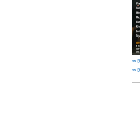
»» B
»» 