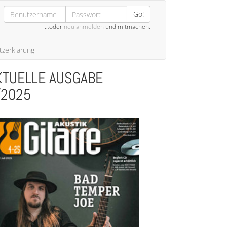
Go!
…oder
neu anmelden
und mitmachen.
zerklärung
KTUELLE AUSGABE
/2025