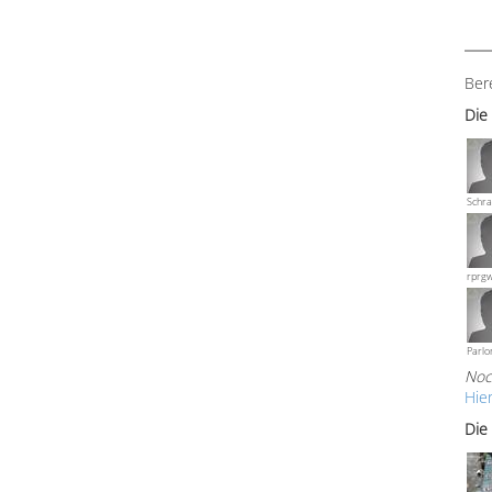
Ber
Die
Schra
rprg
Parlo
Noc
Hie
Die