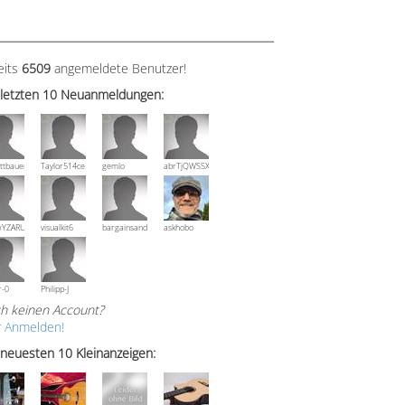
eits
6509
angemeldete Benutzer!
 letzten 10 Neuanmeldungen:
ttbauer
Taylor514ce
gemlo
abrTjQWSSXuVznPolE
wYZARUTZQyCWESpD
visualkit6
bargainsandmore
askhobo
r-0
Philipp-J
h keinen Account?
r Anmelden!
 neuesten 10 Kleinanzeigen: