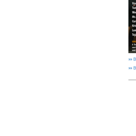
»» B
»» 