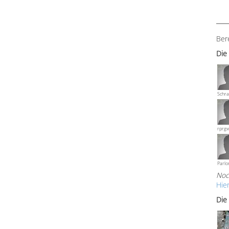
Ber
Die
Schra
rprg
Parlo
Noc
Hie
Die