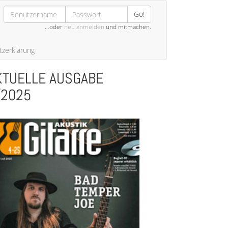
Go!
…oder
neu anmelden
und mitmachen.
zerklärung
KTUELLE AUSGABE
/2025