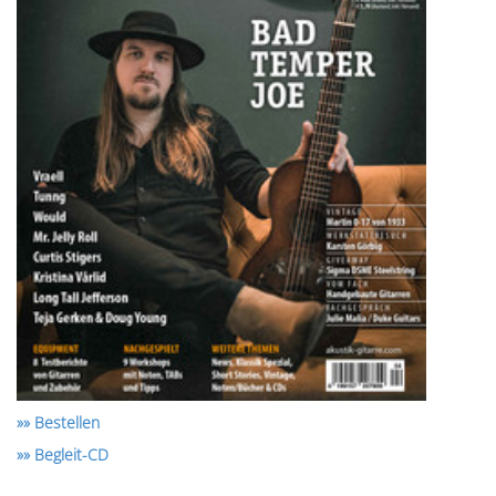
»» Bestellen
»» Begleit-CD