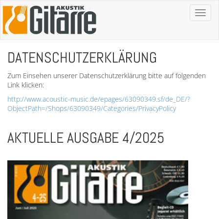
Toggl
naviga
DATENSCHUTZERKLÄRUNG
Zum Einsehen unserer Datenschutzerklärung bitte auf folgenden
Link klicken:
http://www.acoustic-music.de/epages/63090349.sf/de_DE/?
ObjectPath=/Shops/63090349/Categories/PrivacyPolicy
AKTUELLE AUSGABE 4/2025