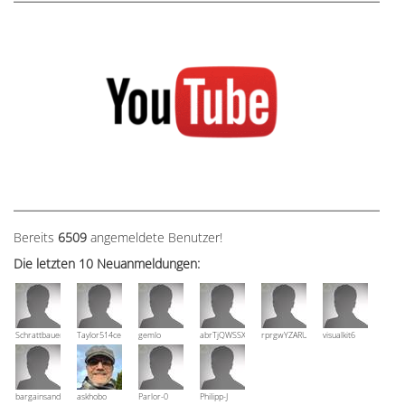
Bereits
6509
angemeldete Benutzer!
Die letzten 10 Neuanmeldungen:
Schrattbauer
Taylor514ce
gemlo
abrTjQWSSXuVznPolE
rprgwYZARUTZQyCWESpD
visualkit6
bargainsandmore
askhobo
Parlor-0
Philipp-J