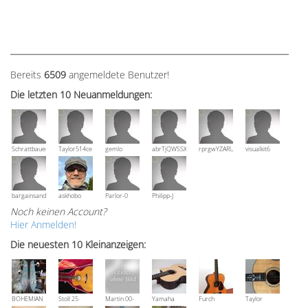
Bereits
6509
angemeldete Benutzer!
Die letzten 10 Neuanmeldungen:
Schrattbauer
Taylor514ce
gemlo
abrTjQWSSXuVznPolE
rprgwYZARUTZQyCWESpD
visualkit6
bargainsandmore
askhobo
Parlor-0
Philipp-J
Noch keinen Account?
Hier Anmelden!
Die neuesten 10 Kleinanzeigen:
BOHEMIAN
Stoll 25
Martin 00-
Yamaha
Furch
Taylor
Rozawood
anniversary
18V, Bj 2016
NCX 900 R
Vintage 3
Grand