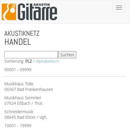
Toggl
naviga
AKUSTIKNETZ
HANDEL
Sortierung:
PLZ
/
Alphabetisch
00001 - 09999
Musikhaus Tölle
06567 Bad Frankenhausen
Musikhaus Semmler
07924 Eßbach / Thür.
Schneidermusik
08645 Bad Elster / Vgtl.
10001 - 19999