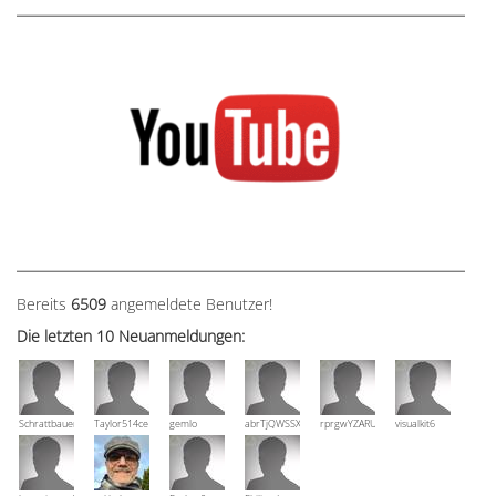
Bereits
6509
angemeldete Benutzer!
Die letzten 10 Neuanmeldungen:
Schrattbauer
Taylor514ce
gemlo
abrTjQWSSXuVznPolE
rprgwYZARUTZQyCWESpD
visualkit6