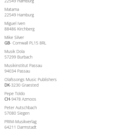
22549 Hamburg
Matama
22549 Hamburg
Miguel Iven
88486 Kirchberg
Mike Silver
GB
- Cornwall PL15 8RL
Musik Dola
57299 Burbach
Musikinstitut Passau
94034 Passau
Olafssongs Music Publishers
DK
-3230 Graested
Pepe Toldo
CH
-9478 Azmoos
Peter Autschbach
57080 Siegen
PRIM-Musikverlag
64211 Darmstadt