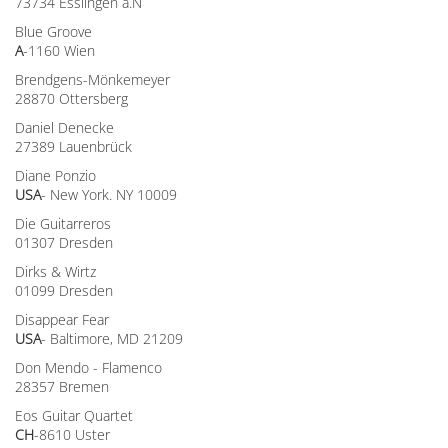
73734 Esslingen a.N
Blue Groove
A
-1160 Wien
Brendgens-Mönkemeyer
28870 Ottersberg
Daniel Denecke
27389 Lauenbrück
Diane Ponzio
USA
- New York. NY 10009
Die Guitarreros
01307 Dresden
Dirks & Wirtz
01099 Dresden
Disappear Fear
USA
- Baltimore, MD 21209
Don Mendo - Flamenco
28357 Bremen
Eos Guitar Quartet
CH
-8610 Uster