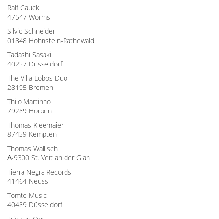
Ralf Gauck
47547 Worms
Silvio Schneider
01848 Hohnstein-Rathewald
Tadashi Sasaki
40237 Düsseldorf
The Villa Lobos Duo
28195 Bremen
Thilo Martinho
79289 Horben
Thomas Kleemaier
87439 Kempten
Thomas Wallisch
A
-9300 St. Veit an der Glan
Tierra Negra Records
41464 Neuss
Tomte Music
40489 Düsseldorf
Trio van Oos