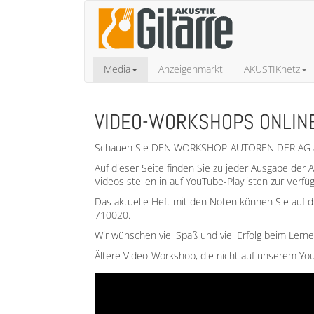
Media
Anzeigenmarkt
AKUSTIKnetz
VIDEO-WORKSHOPS ONLIN
Schauen Sie DEN WORKSHOP-AUTOREN DER AG auf
Auf dieser Seite finden Sie zu jeder Ausgabe de
Videos stellen in auf YouTube-Playlisten zur Verf
Das aktuelle Heft mit den Noten können Sie auf 
710020.
Wir wünschen viel Spaß und viel Erfolg beim Lern
Ältere Video-Workshop, die nicht auf unserem YouT