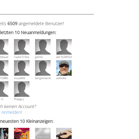
eits
6509
angemeldete Benutzer!
 letzten 10 Neuanmeldungen:
ttbauer
Taylor514ce
gemlo
abrTjQWSSXuVznPolE
wYZARUTZQyCWESpD
visualkit6
bargainsandmore
askhobo
r-0
Philipp-J
h keinen Account?
r Anmelden!
 neuesten 10 Kleinanzeigen: