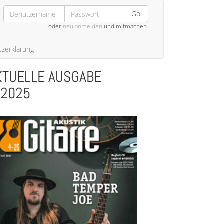
Go!
…oder
neu anmelden
und mitmachen.
zerklärung
KTUELLE AUSGABE
/2025