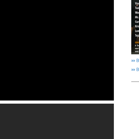
»» B
»» 