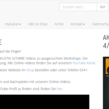
Go!
myGuitar
ABO & Shop
Archiv
Kontakt
Datenschut
A
E
4
 die Finger!
r AKUSTIK GITARRE Videos zu ausgesuchten Workshops. Die
ügung. Alle Online-Videos finden Sie auf unserem
YouTube-Kanal
.
dieser Website im
Shop
bestellen oder unter Telefon 0541-
en und Nachspielen mit unseren Online-Videos.
ube-Profil zu finden sind, finden Sie
hier
.