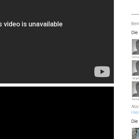
Ber
Die
Schra
rprg
Parlo
Noc
Hie
Die