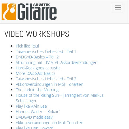
Toggl
naviga
VIDEO WORKSHOPS
Pick like Raul
Taiwanesisches Liebeslied - Teil 1
DADGAD-Basics – Teil 2
Strumming mit I-IV-V-VI|Akkordverbindungen
Hard-Rock goes acoustic
More DADGAD-Basics
Taiwanesisches Liebeslied - Teil 2
Akkordverbindungen in Moll-Tonarten
The Lark in the Morning
House of the Rising Sun –|arrangiert von Markus
Schlesinger
Play like Alvin Lee
Hannes Wader – ‚Kokain‘
DADGAD made easy!
Akkordverbindungen in Moll-Tonarten
Play like Ben Howard