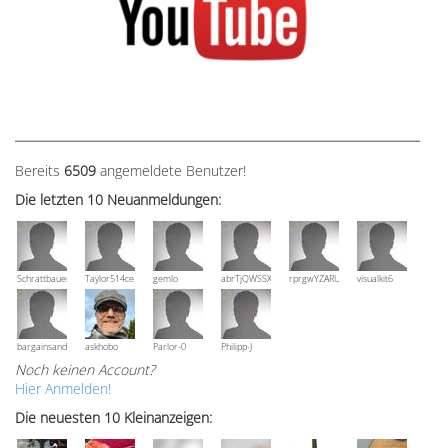
Bereits
6509
angemeldete Benutzer!
Die letzten 10 Neuanmeldungen:
Schrattbauer
Taylor514ce
gemlo
abrTjQWSSXuVznPolE
rprgwYZARUTZQyCWESpD
visualkit6
bargainsandmore
askhobo
Parlor-0
Philipp-J
Noch keinen Account?
Hier Anmelden!
Die neuesten 10 Kleinanzeigen: