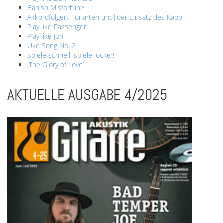
Banish Misfortune
Akkordfolgen, Tonarten und|der Einsatz des Kapo
Play like Passenger
Play like Joni
Uke Song No. 2
Spiele schnell, spiele locker!
,The Glory of Love’
AKTUELLE AUSGABE 4/2025