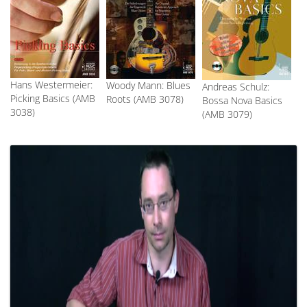
Hans Westermeier:
Woody Mann: Blues
Andreas Schulz:
Picking Basics (AMB
Roots (AMB 3078)
Bossa Nova Basics
3038)
(AMB 3079)