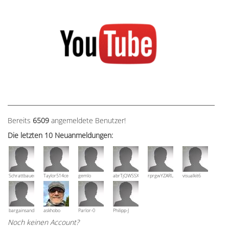
Bereits
6509
angemeldete Benutzer!
Die letzten 10 Neuanmeldungen:
Schrattbauer
Taylor514ce
gemlo
abrTjQWSSXuVznPolE
rprgwYZARUTZQyCWESpD
visualkit6
bargainsandmore
askhobo
Parlor-0
Philipp-J
Noch keinen Account?