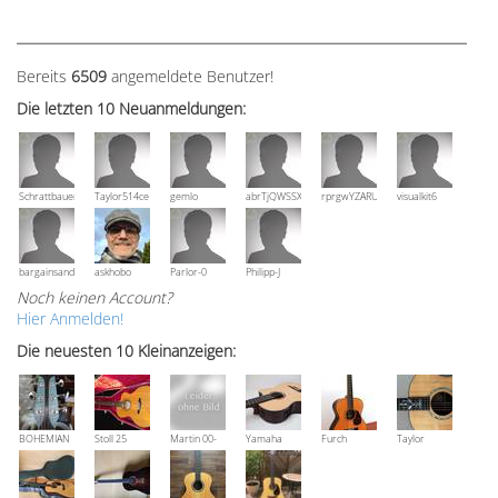
Bereits
6509
angemeldete Benutzer!
Die letzten 10 Neuanmeldungen:
Schrattbauer
Taylor514ce
gemlo
abrTjQWSSXuVznPolE
rprgwYZARUTZQyCWESpD
visualkit6
bargainsandmore
askhobo
Parlor-0
Philipp-J
Noch keinen Account?
Hier Anmelden!
Die neuesten 10 Kleinanzeigen:
BOHEMIAN
Stoll 25
Martin 00-
Yamaha
Furch
Taylor
Rozawood
anniversary
18V, Bj 2016
NCX 900 R
Vintage 3
Grand
Bestzustand
OM-SR
Auditorium
XX-RS