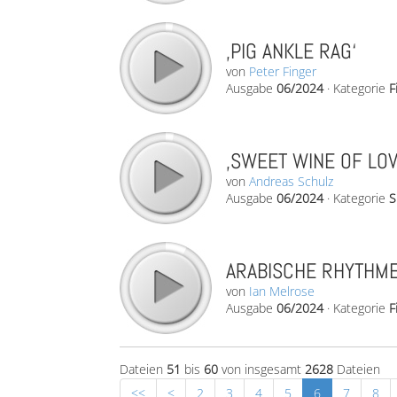
‚PIG ANKLE RAG‘
von
Peter Finger
Ausgabe
06/2024
·
Kategorie
F
‚SWEET WINE OF LOV
von
Andreas Schulz
Ausgabe
06/2024
·
Kategorie
S
ARABISCHE RHYTHME
von
Ian Melrose
Ausgabe
06/2024
·
Kategorie
F
Dateien
51
bis
60
von insgesamt
2628
Dateien
<<
<
2
3
4
5
6
7
8