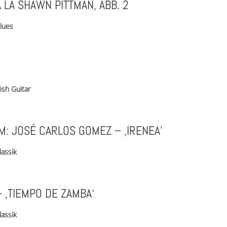
À LA SHAWN PITTMAN, ABB. 2
lues
rish Guitar
: JOSÉ CARLOS GOMEZ – ‚IRENEA’
lassik
– ‚TIEMPO DE ZAMBA‘
lassik