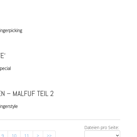
ingerpicking
E‘
pecial
N – MALFUF TEIL 2
ingerstyle
Dateien pro Seite:
9
10
11
>
>>