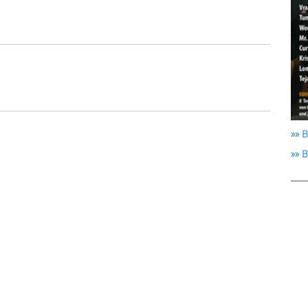
»» B
»» 