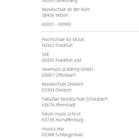
58285 Gevelsberg
Musikschule an der Ruhr
58456 Witten
60001 - 69999
Hochschule für Musik
60322 Frankfurt
SAE
60435 Frankfurt a.M.
newmusic.academy GmbH
63067 Offenbach
Musikschule Dreieich
63303 Dreieich
TaKuZak/ Musikschule Schaubach
63674 Altenstadt
future music school
63739 Aschaffenburg
musica viva
65388 Schlangenbad