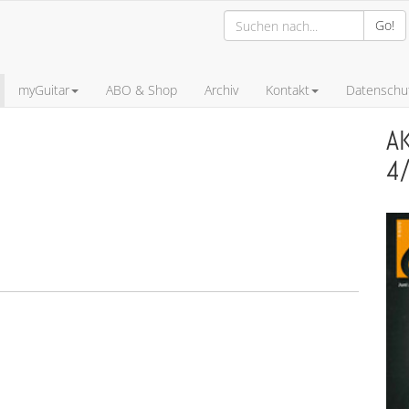
Go!
myGuitar
ABO & Shop
Archiv
Kontakt
Datenschut
A
4