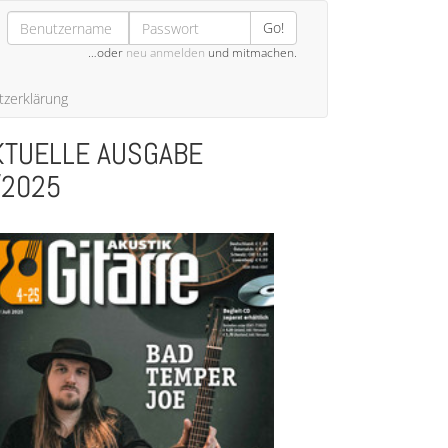
Go!
…oder
neu anmelden
und mitmachen.
zerklärung
KTUELLE AUSGABE
/2025