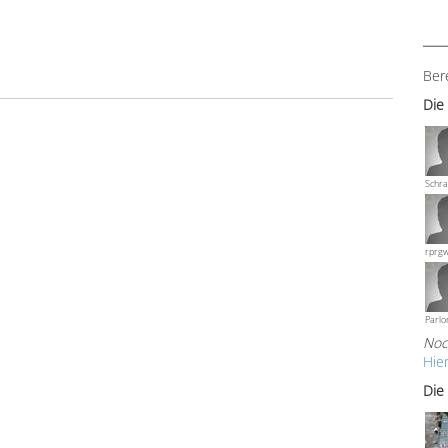
Ber
Die
Schra
rprg
Parlo
Noc
Hie
Die