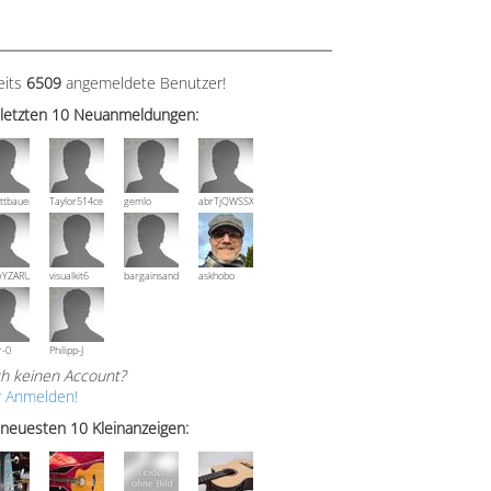
eits
6509
angemeldete Benutzer!
 letzten 10 Neuanmeldungen:
ttbauer
Taylor514ce
gemlo
abrTjQWSSXuVznPolE
wYZARUTZQyCWESpD
visualkit6
bargainsandmore
askhobo
r-0
Philipp-J
h keinen Account?
r Anmelden!
 neuesten 10 Kleinanzeigen: