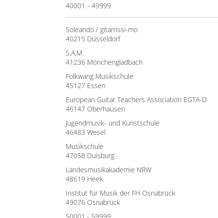
40001 - 49999
Soleando / gitarrissi-mo
40215 Düsseldorf
S.A.M.
41236 Mönchengladbach
Folkwang Musikschule
45127 Essen
European Guitar Teachers Association EGTA-D
46147 Oberhausen
Jugendmusik- und Kunstschule
46483 Wesel
Musikschule
47058 Duisburg
Landesmusikakademie NRW
48619 Heek
Institut für Musik der FH Osnabrück
49076 Osnabrück
50001 - 59999