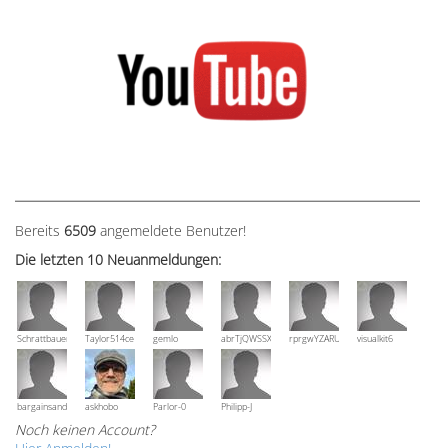
Bereits
6509
angemeldete Benutzer!
Die letzten 10 Neuanmeldungen:
Schrattbauer
Taylor514ce
gemlo
abrTjQWSSXuVznPolE
rprgwYZARUTZQyCWESpD
visualkit6
bargainsandmore
askhobo
Parlor-0
Philipp-J
Noch keinen Account?