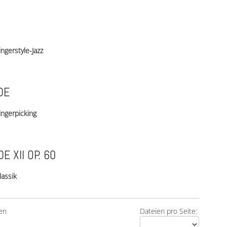
ingerstyle-Jazz
DE
ingerpicking
E XII OP. 60
lassik
en
Dateien pro Seite: