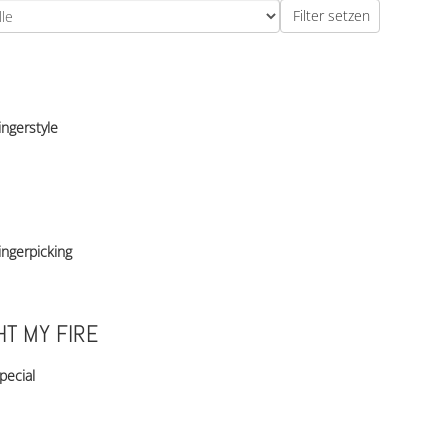
ingerstyle
ingerpicking
HT MY FIRE
pecial