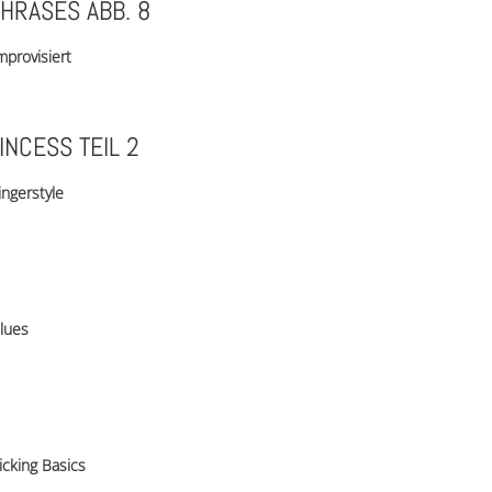
PHRASES ABB. 8
mprovisiert
NCESS TEIL 2
ingerstyle
lues
icking Basics